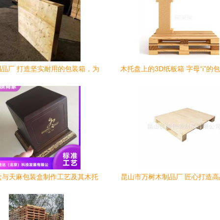
品厂 打造坚实耐用的包装箱，为
木托盘上的3D纸板箱 字母“i”的
工业与商贸保驾护航
术
盒与天麻包装盒制作工艺及其木托
昆山市万树木制品厂 匠心打造
盘设计实践
盘，助力物流仓储高效运