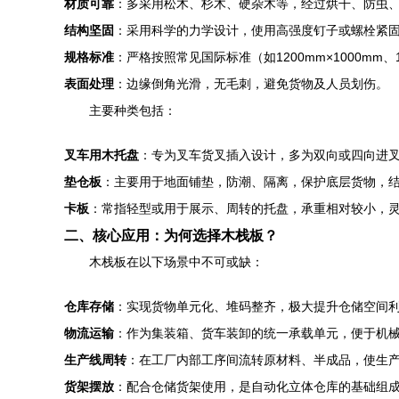
材质可靠
：多采用松木、杉木、硬杂木等，经过烘干、防虫、
结构坚固
：采用科学的力学设计，使用高强度钉子或螺栓紧
规格标准
：严格按照常见国际标准（如1200mm×1000mm、
表面处理
：边缘倒角光滑，无毛刺，避免货物及人员划伤。
主要种类包括：
叉车用木托盘
：专为叉车货叉插入设计，多为双向或四向进
垫仓板
：主要用于地面铺垫，防潮、隔离，保护底层货物，
卡板
：常指轻型或用于展示、周转的托盘，承重相对较小，
二、核心应用：为何选择木栈板？
木栈板在以下场景中不可或缺：
仓库存储
：实现货物单元化、堆码整齐，极大提升仓储空间
物流运输
：作为集装箱、货车装卸的统一承载单元，便于机
生产线周转
：在工厂内部工序间流转原材料、半成品，使生
货架摆放
：配合仓储货架使用，是自动化立体仓库的基础组